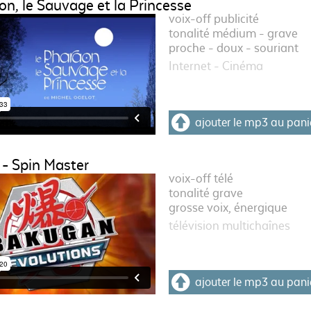
n, le Sauvage et la Princesse
voix-off publicité
tonalité médium - grave
proche - doux - souriant
Internet - Cinéma
ajouter le mp3 au pani
- Spin Master
voix-off télé
tonalité grave
grosse voix, énergique
télévision multichaînes
ajouter le mp3 au pani