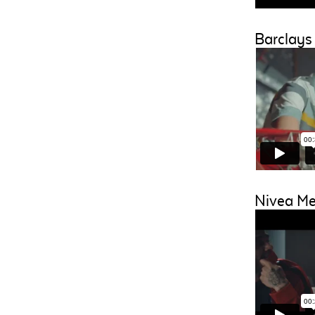
Barclays
Nivea Me