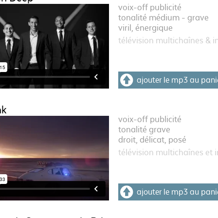
voix-off publicité
tonalité médium - grave
viril, énergique
télévision multichaînes & i
ajouter le mp3 au pani
nk
voix-off publicité
tonalité grave
droit, délicat, posé
télévision multichaînes et 
ajouter le mp3 au pani