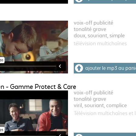
voix-off publicité
tonalité grave
doux, souriant, simple
télévision multichaînes
ajouter le mp3 au pani
n - Gamme Protect & Care
voix-off publicité
tonalité grave
viril, souriant, complice
Télévision multichaînes et 