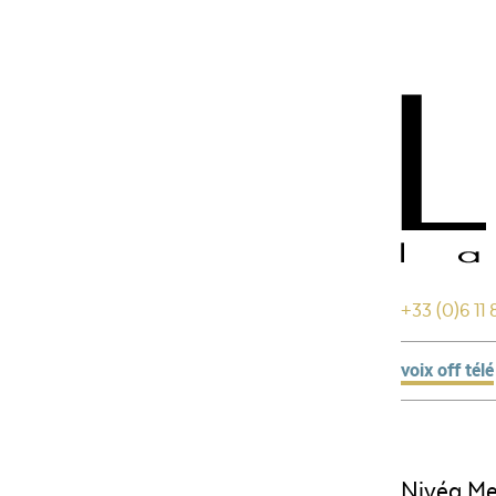
+33 (0)6 11 
voix off télé
Nivéa M