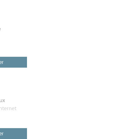
é
e
er
ux
internet
er