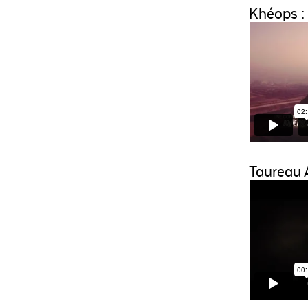
Khéops :
Taureau A