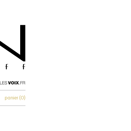
panier (
0
)