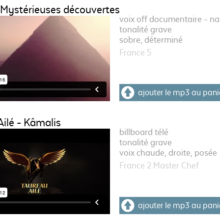
 Mystérieuses découvertes
voix off documentaire - na
tonalité grave
sobre, déterminé
France 5
ajouter le mp3 au pani
ilé - Kâmalis
billboard télé
tonalité grave
voix chaude, droite, posée
France 2 Master Chef
ajouter le mp3 au pani