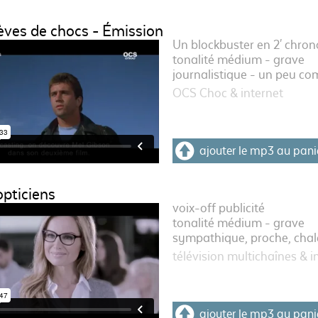
èves de chocs - Émission
Un blockbuster en 2' chron
tonalité médium - grave
journalistique - un peu co
OCS Choc & internet
ajouter le mp3 au pani
opticiens
voix-off publicité
tonalité médium - grave
sympathique, proche, cha
télévision multichaînes & i
ajouter le mp3 au pani