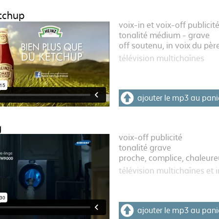
tchup
voix-in et voix-off publicit
tonalité médium - grave
off soutenu, in voix du pèr
télévision multichaînes
ajouter le mp3 au pani
g
voix-off publicité
tonalité grave
proche, complice, chaleure
télévision multichaînes et 
ajouter le mp3 au pani