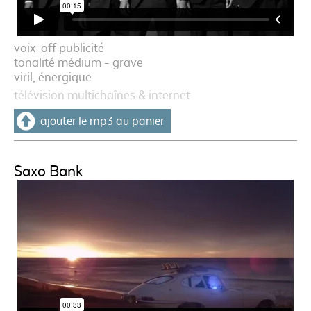
voix-off publicité
tonalité médium - grave
viril, énergique
télévision multichaînes & internet
ajouter le mp3 au panier
Saxo Bank