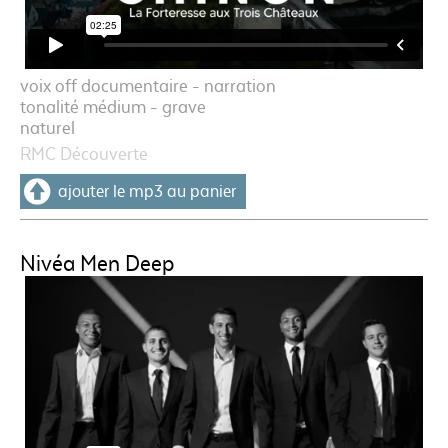
voix off documentaire - narration
tonalité médium - grave
naturel
RMC Découverte
ajouter le mp3 au panier
Nivéa Men Deep