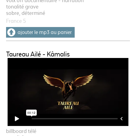
voix off documentaire - narration
tonalité grave
sobre, déterminé
France 5
ajouter le mp3 au panier
Taureau Ailé - Kâmalis
billboard télé