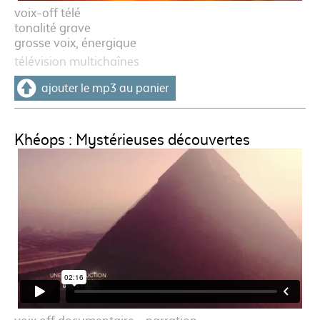
voix-off télé
tonalité grave
grosse voix, énergique
télévision multichaînes
ajouter le mp3 au panier
Khéops : Mystérieuses découvertes