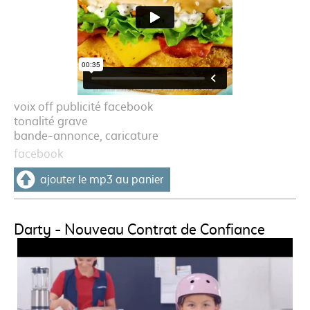
voix off publicité facebook
tonalité grave
bande-annonce, caricature
facebook
ajouter le mp3 au panier
Darty - Nouveau Contrat de Confiance