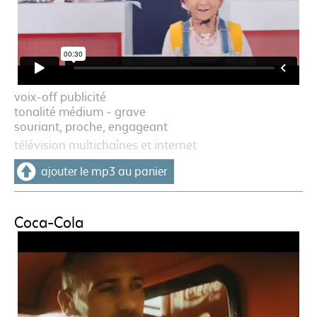
voix-off publicité
tonalité médium - grave
souriant, proche, engageant
télévision multichaînes et internet
ajouter le mp3 au panier
Coca-Cola