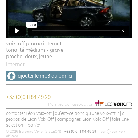
voix-off promo internet
tonalité médium - grave
proche, doux, jeune
internet
ajouter le mp3 au panier
+33 (0)6 11 84 49 29
Membre de l'association
contacter Léon voix-off
qu'est-ce donc qu'une voix-off ?
à
propos de Léon Voix Off
campagnes Léon Voix Off
faire une
sélection - panier
© 2026 Bertrand Vivier (dit LEON) -
+33 (0)6 11 84 49 29
- leon@leon-voix-
off.com