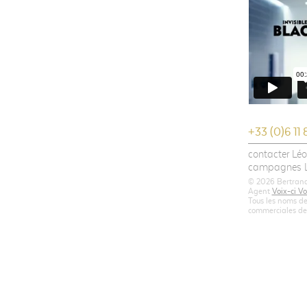
+33 (0)6 11 
contacter Léo
campagnes L
© 2026 Bertrand 
Agent
Voix-ci Vo
Tous les noms de
commerciales de l