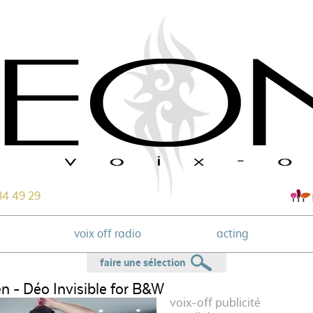
84 49 29
voix off radio
acting
faire une sélection
n - Déo Invisible for B&W
voix-off publicité