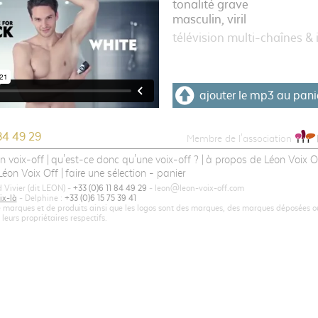
tonalité grave
masculin, viril
télévision multi-chaînes & 
ajouter le mp3 au pani
84 49 29
Membre de l'association
n voix-off
qu'est-ce donc qu'une voix-off ?
à propos de Léon Voix O
éon Voix Off
faire une sélection - panier
Vivier (dit LEON) -
+33 (0)6 11 84 49 29
- leon@leon-voix-off.com
ix-là
- Delphine :
+33 (0)6 15 75 39 41
 marques et de produits ainsi que les logos sont des marques, des marques déposées 
eurs propriétaires respectifs.