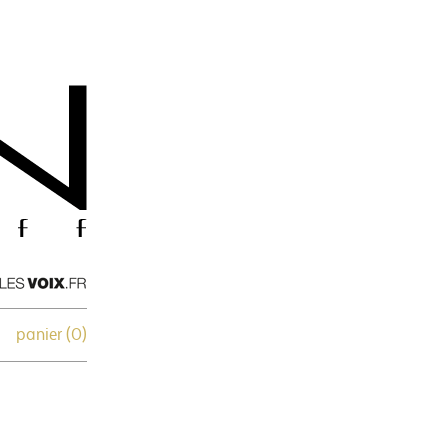
panier (
0
)